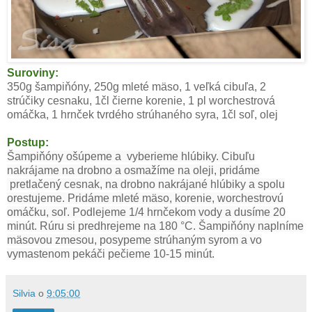
Suroviny:
350g šampiňóny, 250g mleté mäso, 1 veľká cibuľa, 2
strúčiky cesnaku, 1čl čierne korenie, 1 pl worchestrová
omáčka, 1 hrnček tvrdého strúhaného syra, 1čl soľ, olej
Postup:
Šampiňóny ošúpeme a vyberieme hlúbiky. Cibuľu
nakrájame na drobno a osmažíme na oleji, pridáme
pretlačený cesnak, na drobno nakrájané hlúbiky a spolu
orestujeme. Pridáme mleté mäso, korenie, worchestrovú
omáčku, soľ. Podlejeme 1/4 hrnčekom vody a dusíme 20
minút. Rúru si predhrejeme na 180 °C.
Šampiňóny naplníme
mäsovou zmesou, posypeme strúhaným syrom a vo
vymastenom pekáči pečieme 10-15 minút.
Silvia
o
9:05:00