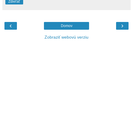
Zdieľať
‹
›
Domov
Zobraziť webovú verziu