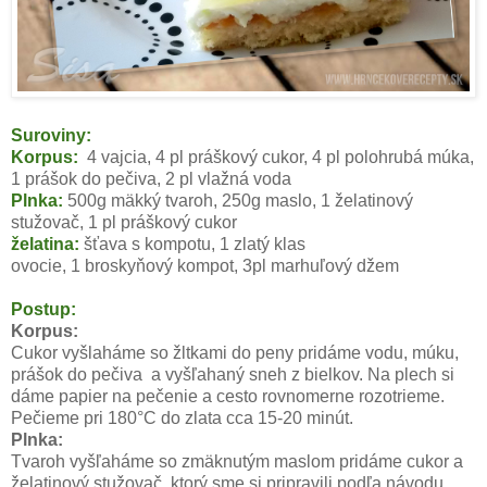
Suroviny:
Korpus:
4 vajcia, 4 pl práškový cukor, 4 pl polohrubá múka,
1 prášok do pečiva, 2 pl vlažná voda
Plnka:
500g mäkký tvaroh, 250g maslo, 1 želatinový
stužovač, 1 pl práškový cukor
želatina:
šťava s kompotu, 1 zlatý klas
ovocie, 1 broskyňový kompot, 3pl marhuľový džem
Postup:
Korpus:
Cukor vyšlaháme so žltkami do peny pridáme vodu, múku,
prášok do pečiva a vyšľahaný sneh z bielkov. Na plech si
dáme papier na pečenie a cesto rovnomerne rozotrieme.
Pečieme pri 180°C do zlata cca 15-20 minút.
Plnka:
Tvaroh vyšľaháme so zmäknutým maslom pridáme cukor a
želatinový stužovač, ktorý sme si pripravili podľa návodu.