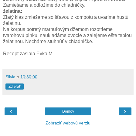
Zamiešame a odložíme do chladničky.
želatina:
Zlatý klas zmiešame so šťavou z kompotu a uvaríme hustú
želatinu.
Na korpus potretý marhuľovým džemom rozotrieme
tvarohovú plnku, naukladáme ovocie a zalejeme ešte teplou
želatinou. Necháme stuhnúť v chladničke.
Recept zaslala Evka M.
Silvia
o
10:30:00
Zdieľať
‹
›
Domov
Zobraziť webovú verziu