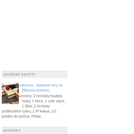
OBĽÚBENÉ RECEPTY
Kokosovo - kakaové rezy so
žĺtkovou polevou.
Suroviny: 2 hrnčeky hladkej
múky, 1 Hera, 1 celé vajce,
1 žĺtok, 2 hrnčeky
práškového cukru, 2 Pl kakaa, 1/2
prášku do pečiva. Plnka: ...
KATEGÓRIE