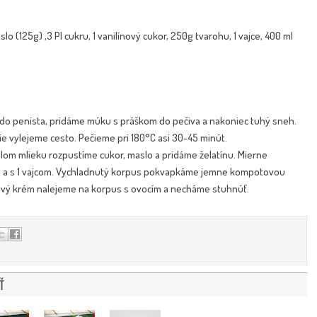
slo (125g) ,3 Pl cukru, 1 vanilínový cukor, 250g tvarohu, 1 vajce, 400 ml
do penista, pridáme múku s práškom do pečiva a nakoniec tuhý sneh.
ie vylejeme cesto. Pečieme pri 180°C asi 30-45 minút.
lom mlieku rozpustíme cukor, maslo a pridáme želatínu. Mierne
 a s 1 vajcom. Vychladnutý korpus pokvapkáme jemne kompotovou
ový krém nalejeme na korpus s ovocím a necháme stuhnúť.
Ť