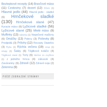
Bezlepkové recepty
(14)
Bravčové mäso
(11)
Cestoviny
(7)
dezert
(12)
Džem
(1)
Hlavné jedlo
(44)
Hlavné jedlo - sladké
Hrnčekové sladké
(6)
(130)
Hrnčekové slané
(47)
Lyžicové sladké
(56)
Kuracie mäso
(6)
Lyžicové slané
(25)
Mleté mäso
(9)
Muffinky
(13)
Nepečené maškrty
nátierka
(1)
Omáčky
(13)
Polievky
(8)
(6)
Polevy
(3)
Prílohy
(12)
Predjedlá
(3)
Recepty čitateľov
Rýchla večera
(19)
(3)
Ryba
(1)
sirup
(1)
Šaláty
(6)
Téglikové koláče
(4)
sirupy
(1)
Torty
(6)
Téglikové slané
(1)
Varíme zo zvyškov
z jedného hrnca
(4)
zákusok
(4)
(1)
Zdravé
(12)
Zaváraniny
(6)
Zdravé-soja
(2)
Zelenina
(9)
POČET ZOBRAZENÍ STRÁNKY