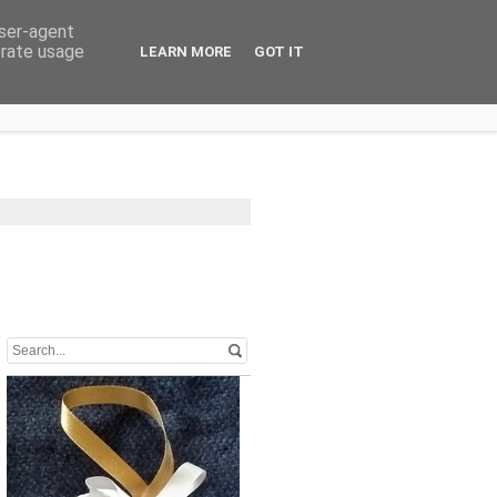
user-agent
erate usage
LEARN MORE
GOT IT