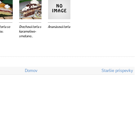
torta so
Orechová torta s
Ananásová torta
ou.
karamelovo-
smotano...
Domov
Staršie príspevky