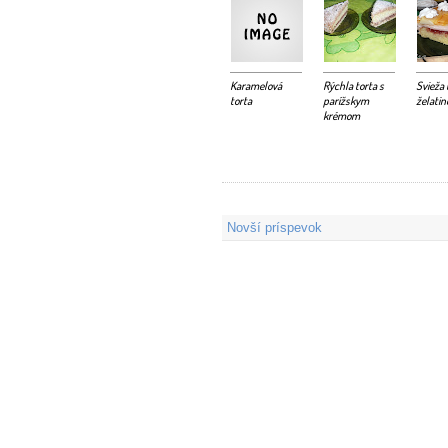
Karamelová
Rýchla torta s
Svieža 
torta
parížskym
želatin
krémom
Novší príspevok