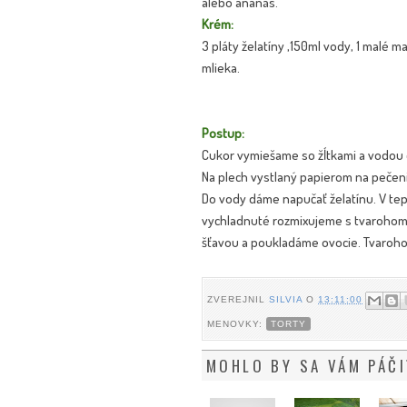
alebo ananás.
Krém:
3 pláty želatíny ,150ml vody, 1 malé ma
mlieka.
Postup:
Cukor vymiešame so žĺtkami a vodou 
Na plech vystlaný papierom na pečen
Do vody dáme napučať želatínu. V tep
vychladnuté rozmixujeme s tvarohom
šťavou a poukladáme ovocie. Tvaroh
ZVEREJNIL
SILVIA
O
13:11:00
MENOVKY:
TORTY
MOHLO BY SA VÁM PÁČI