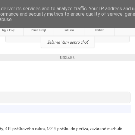
RECEPTY
deliver its services and to analyze traffic. Your IP address and 
formance and security metrics to ensure quality of service, gen
abuse.
ROTY BEZ VÁŽENIA
Tipy a Triky
Pridať Recept
Reklama
Kontakt
želáme Vám dobrú chuť
REKLAMA
ody, 4 Pl práškového cukru, 1/2 čl prášku do pečiva, zavárané marhuľe