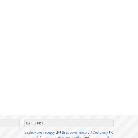
C
KATEGÓRIE
Bezlepkové recepty
(14)
Bravčové mäso
(11)
Cestoviny
(7)
Hlavné jedlo
(44)
dezert
(12)