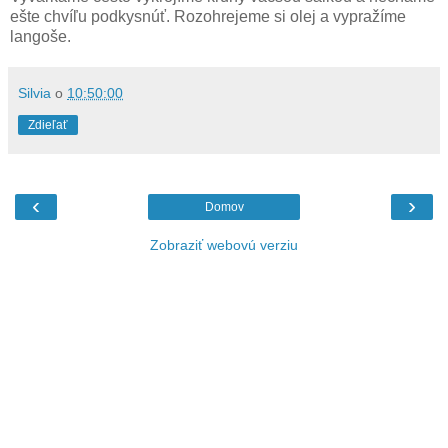
ešte chvíľu podkysnúť. Rozohrejeme si olej a vypražíme
langoše.
Silvia
o
10:50:00
Zdieľať
‹
›
Domov
Zobraziť webovú verziu