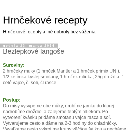
Hrnčekové recepty
Hrnčekové recepty a iné dobroty bez váženia
nedeľa 23. marca 2014
Bezlepkové langoše
Suroviny:
2 hrnčeky múky (1 hrnček Mantler a 1 hrnček primix UNI
),
1/2 kelímka kyslej smotany, 1 hrnček mlieka, 25g droždia, 1
celé vajce, čl soli, čl rasce
Postup:
Do misy vysypeme obe múky, urobíme jamku do ktorej
nadrobíme droždie a zalejeme teplým mliekom. Po
vytvorení kvásku pridáme smotanu vajce rasca a soľ.
Vytvarujeme cesto a dáme na 2-3 hodiny do chladničky.
Vyvaľkáme cesto vykrojíme kruhy väčšou šálkou a necháme