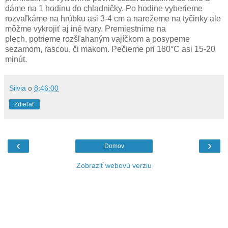
dáme na 1 hodinu do chladničky. Po hodine vyberieme
rozvaľkáme na hrúbku asi 3-4 cm a narežeme na tyčinky ale
môžme vykrojiť aj iné tvary. Premiestnime na
plech, potrieme rozšľahaným vajíčkom a posypeme
sezamom, rascou, či makom. Pečieme pri 180°C asi 15-20
minút.
Silvia
o
8:46:00
Zdieľať
‹
›
Domov
Zobraziť webovú verziu