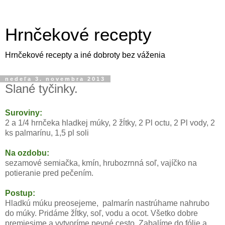
Hrnčekové recepty
Hrnčekové recepty a iné dobroty bez váženia
nedeľa 3. novembra 2013
Slané tyčinky.
Suroviny:
2 a 1/4 hrnčeka hladkej múky, 2 žĺtky, 2 Pl octu, 2 Pl vody, 2
ks palmarínu, 1,5 pl soli
Na ozdobu:
sezamové semiačka, kmín, hrubozrnná soľ, vajíčko na
potieranie pred pečením.
Postup:
Hladkú múku preosejeme, palmarín nastrúhame nahrubo
do múky. Pridáme žĺtky, soľ, vodu a ocot. Všetko dobre
premiesime a vytvoríme pevné cesto. Zabalíme do fólie a