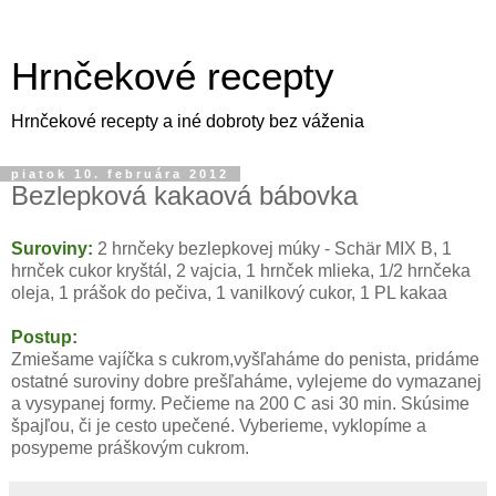
Hrnčekové recepty
Hrnčekové recepty a iné dobroty bez váženia
piatok 10. februára 2012
Bezlepková kakaová bábovka
Suroviny:
2 hrnčeky bezlepkovej múky - Schär MIX B, 1
hrnček cukor kryštál, 2 vajcia, 1 hrnček mlieka, 1/2 hrnčeka
oleja, 1 prášok do pečiva, 1 vanilkový cukor, 1 PL kakaa
Postup:
Zmiešame vajíčka s cukrom,vyšľaháme do penista, pridáme
ostatné suroviny dobre prešľaháme, vylejeme do vymazanej
a vysypanej formy. Pečieme na 200 C asi 30 min. Skúsime
špajľou, či je cesto upečené. Vyberieme, vyklopíme a
posypeme práškovým cukrom.