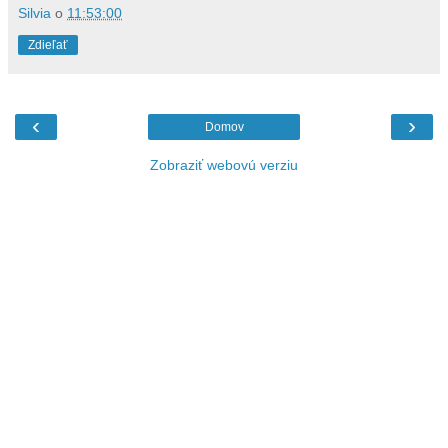
Silvia
o
11:53:00
Zdieľať
‹
›
Domov
Zobraziť webovú verziu