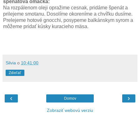
špenátová omáčka:
Na rozpálenom oleji opražime cesnak, pridáme špenát a
prilejeme smotanu. Dosolíme okoreníme a chvíľku dusíme.
Prelejeme hotové gnocchi, posypeme balkánskym syrom a
môžeme pridať kúsky kuracieho mäsa.
Silvia
o
10:41:00
Zdieľať
‹
›
Domov
Zobraziť webovú verziu