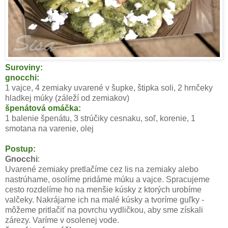
Suroviny:
gnocchi:
1 vajce, 4 zemiaky uvarené v šupke, štipka soli, 2 hrnčeky
hladkej múky (záleží od zemiakov)
špenátová omáčka:
1 balenie špenátu, 3 strúčiky cesnaku, soľ, korenie, 1
smotana na varenie, olej
Postup:
Gnocchi
:
Uvarené zemiaky pretlačíme cez lis na zemiaky alebo
nastrúhame, osolíme pridáme múku a vajce. Spracujeme
cesto rozdelíme ho na menšie kúsky z ktorých urobíme
valčeky. Nakrájame ich na malé kúsky a tvoríme guľky -
môžeme pritlačiť na povrchu vydličkou, aby sme získali
zárezy. Varíme v osolenej vode.