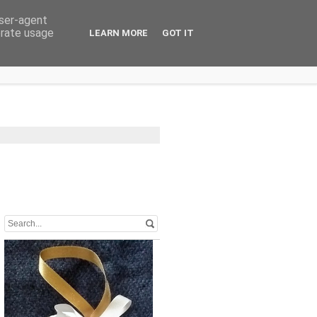
user-agent
erate usage
LEARN MORE
GOT IT