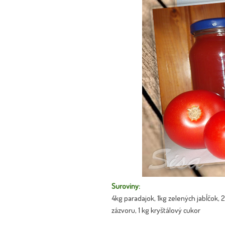
Suroviny:
4kg paradajok, 1kg zelených jabĺčok, 2
zázvoru, 1 kg kryštálový cukor