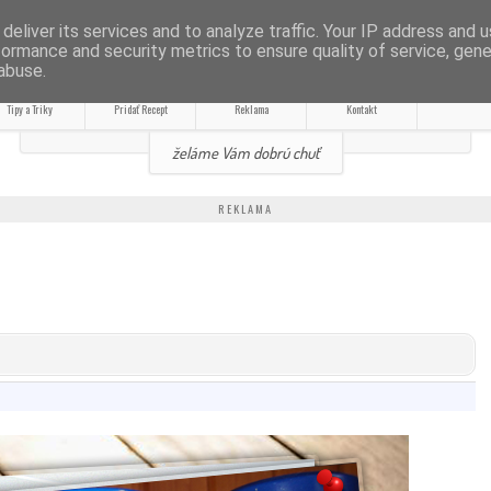
RECEPTY
deliver its services and to analyze traffic. Your IP address and 
formance and security metrics to ensure quality of service, gen
abuse.
ROTY BEZ VÁŽENIA
Tipy a Triky
Pridať Recept
Reklama
Kontakt
želáme Vám dobrú chuť
REKLAMA