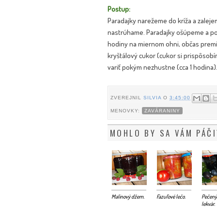
Postup:
Paradajky narežeme do kríža a zaleje
nastrúhame. Paradajky ošúpeme a pok
hodiny na miernom ohni, občas premi
kryštálový cukor (cukor si prispôsobí
variť pokým nezhustne (cca 1 hodina
ZVEREJNIL
SILVIA
O
3:45:00
MENOVKY:
ZAVÁRANINY
MOHLO BY SA VÁM PÁČI
Malinový džem.
Fazuľové lečo.
Pečený
lekvár.