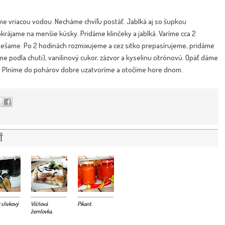
me vriacou vodou. Necháme chvíľu postáť. Jablká aj so šupkou
rájame na menšie kúsky. Pridáme klinčeky a jablká. Varíme cca 2
ešame. Po 2 hodinách rozmixujeme a cez sitko prepasírujeme, pridáme
me podla chuti), vanilinový cukor, zázvor a kyselinu citrónovú. Opäť dáme
). Plníme do pohárov dobre uzatvoríme a otočíme hore dnom.
Ť
 slivkový
Višňová
Pikant.
žemlovka.