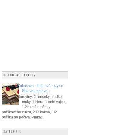
OBĽÚBENÉ RECEPTY
Kokosovo - kakaové rezy so
žĺtkovou polevou.
Suroviny: 2 hrnčeky hladkej
múky, 1 Hera, 1 celé vajce,
1 žĺtok, 2 hrnčeky
práškového cukru, 2 Pl kakaa, 1/2
prášku do pečiva. Plnka: ...
KATEGÓRIE