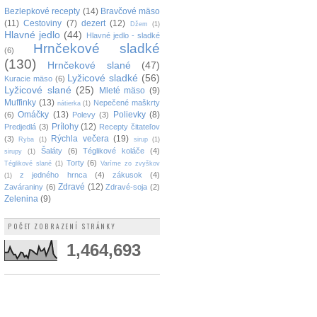
Bezlepkové recepty
(14)
Bravčové mäso
(11)
Cestoviny
(7)
dezert
(12)
Džem
(1)
Hlavné jedlo
(44)
Hlavné jedlo - sladké
Hrnčekové sladké
(6)
(130)
Hrnčekové slané
(47)
Lyžicové sladké
(56)
Kuracie mäso
(6)
Lyžicové slané
(25)
Mleté mäso
(9)
Muffinky
(13)
Nepečené maškrty
nátierka
(1)
Omáčky
(13)
Polievky
(8)
(6)
Polevy
(3)
Prílohy
(12)
Predjedlá
(3)
Recepty čitateľov
Rýchla večera
(19)
(3)
Ryba
(1)
sirup
(1)
Šaláty
(6)
Téglikové koláče
(4)
sirupy
(1)
Torty
(6)
Téglikové slané
(1)
Varíme zo zvyškov
z jedného hrnca
(4)
zákusok
(4)
(1)
Zdravé
(12)
Zaváraniny
(6)
Zdravé-soja
(2)
Zelenina
(9)
POČET ZOBRAZENÍ STRÁNKY
1,464,693