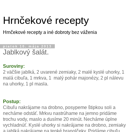
Hrnčekové recepty
Hrnčekové recepty a iné dobroty bez váženia
piatok 10. mája 2013
Jablkový šalát.
Suroviny:
2 väčšie jablká, 2 uvarené zemiaky, 2 malé kyslé uhorky, 1
malá cibuľa, 1 mrkva, 1 malý pohár majonézy, 2 pl nálevu
na uhorky, 1 pl masla.
Postup:
Cibuľu nakrájame na drobno, posypeme štipkou soli a
necháme odstáť. Mrkvu nastrúhame na jemno pridáme
trochu vody, maslo a dusíme 20 minút. Necháme úplne
vychladnúť. Kyslé uhorky si nakrájame na drobno, zemiaky
a jablká nakrájame na tenké hranolčeky. Pridáme cibuľu,