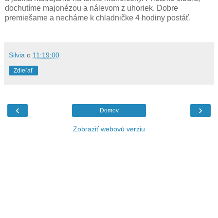
dochutíme majonézou a nálevom z uhoriek. Dobre
premiešame a necháme k chladničke 4 hodiny postáť.
Silvia
o
11:19:00
Zdieľať
‹
›
Domov
Zobraziť webovú verziu