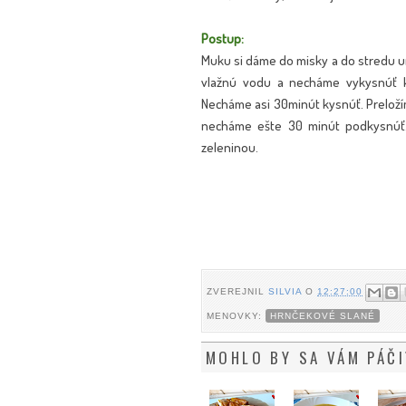
Postup:
Muku si dáme do misky a do stredu 
vlažnú vodu a necháme vykysnúť kv
Necháme asi 30minút kysnúť. Preloží
necháme ešte 30 minút podkysnúť.
zeleninou.
ZVEREJNIL
SILVIA
O
12:27:00
MENOVKY:
HRNČEKOVÉ SLANÉ
MOHLO BY SA VÁM PÁČI