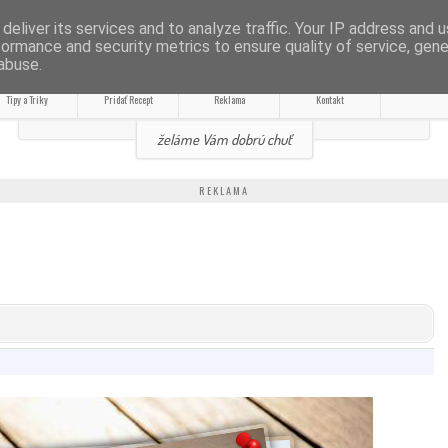
RECEPTY
deliver its services and to analyze traffic. Your IP address and 
formance and security metrics to ensure quality of service, gen
abuse.
ROTY BEZ VÁŽENIA
Tipy a Triky
Pridať Recept
Reklama
Kontakt
želáme Vám dobrú chuť
REKLAMA