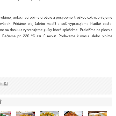
urobíme jamku, nadrobíme droždie a posypeme troškou cukru, prilejeme
ások. Pridáme olej (alebo masť) a soľ, vypracujeme hladké cesto.
me na dosku a vytvarujeme guľky ktoré sploštíme . Preložíme na plech a
 Pečieme pri 220 °C asi 10 minút. Podávame k mäsu, alebo plníme
Ť