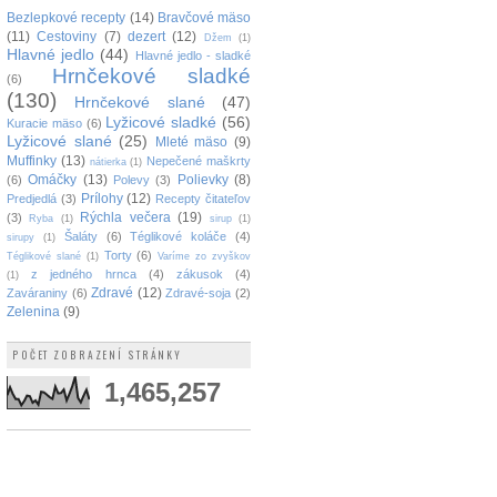
Bezlepkové recepty
(14)
Bravčové mäso
(11)
Cestoviny
(7)
dezert
(12)
Džem
(1)
Hlavné jedlo
(44)
Hlavné jedlo - sladké
Hrnčekové sladké
(6)
(130)
Hrnčekové slané
(47)
Lyžicové sladké
(56)
Kuracie mäso
(6)
Lyžicové slané
(25)
Mleté mäso
(9)
Muffinky
(13)
Nepečené maškrty
nátierka
(1)
Omáčky
(13)
Polievky
(8)
(6)
Polevy
(3)
Prílohy
(12)
Predjedlá
(3)
Recepty čitateľov
Rýchla večera
(19)
(3)
Ryba
(1)
sirup
(1)
Šaláty
(6)
Téglikové koláče
(4)
sirupy
(1)
Torty
(6)
Téglikové slané
(1)
Varíme zo zvyškov
z jedného hrnca
(4)
zákusok
(4)
(1)
Zdravé
(12)
Zaváraniny
(6)
Zdravé-soja
(2)
Zelenina
(9)
POČET ZOBRAZENÍ STRÁNKY
1,465,257