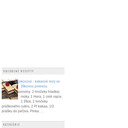
OBĽÚBENÉ RECEPTY
Kokosovo - kakaové rezy so
žĺtkovou polevou.
Suroviny: 2 hrnčeky hladkej
múky, 1 Hera, 1 celé vajce,
1 žĺtok, 2 hrnčeky
práškového cukru, 2 Pl kakaa, 1/2
prášku do pečiva. Plnka: ...
KATEGÓRIE