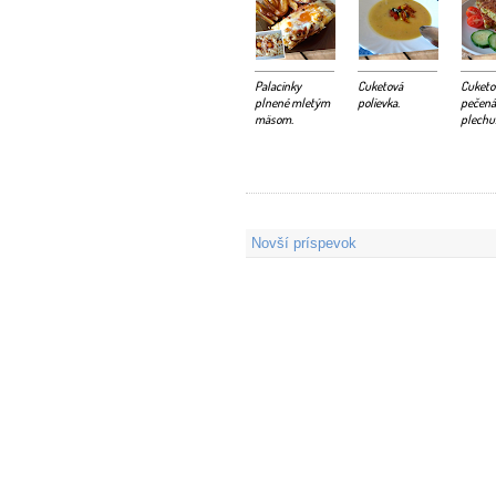
Palacinky
Cuketová
Cuketo
plnené mletým
polievka.
pečená
mäsom.
plechu
Novší príspevok