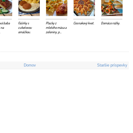
vá baba
Fašírky s
Placky z
Cesnakový kvet.
Domáce rožky.
 na
cuketovou
mletého mäsa a
.
omáčkou.
zeleniny, p...
Domov
Staršie príspevky