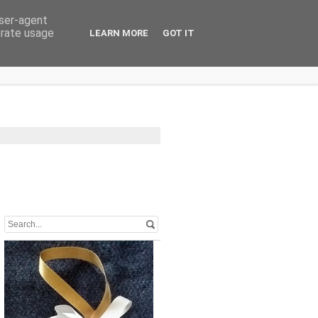
user-agent
erate usage
LEARN MORE
GOT IT