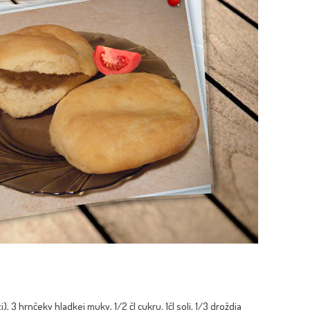
), 3 hrnčeky hladkej muky, 1/2 čl cukru, 1čl soli, 1/3 droždia