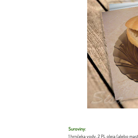
Suroviny:
1 hrnčeka vody, 2 PL oleja (alebo masti