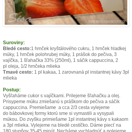
Suroviny:
Bledé cesto:
1 hrnček kryštálového cukru, 1 hrnček hladkej
múky, 1 hrnček polohrubej múky, 1 prášok do pečiva, 3
vajíčka, 1 šľahačka 33% (250ml), 1 sáčik cappuccina, 2
pl oleja, 1/2 hrnčeka mlieka
Tmavé cesto:
1 pl kakaa, 1 zarovnaná pl instantnej kávy 3pl
mlieka
Postup:
Vyšľaháme cukor s vajíčkami. Prilejeme šľahačku a olej.
Prisypeme múku zmiešanú s práškom do pečiva a sáčik
cappuccina. Premiešame a cca 2/3 cesta vylejeme
do bábovkovej formy ktorú sme si vymastili a vysypali
múkou. Do zvyšku primiešame 1pl instantnej kávy s kakaom
a 3pl mlieka. Vylejeme na bledé cestíčko. Dáme piecť na
180 stupňov 35-45 minút. Necháme vychladnúť a polejeme