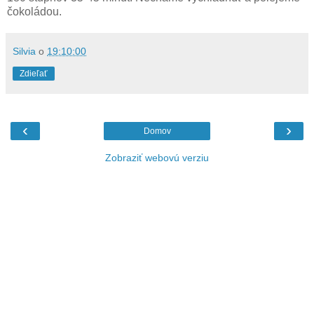
čokoládou.
Silvia
o
19:10:00
Zdieľať
‹
›
Domov
Zobraziť webovú verziu