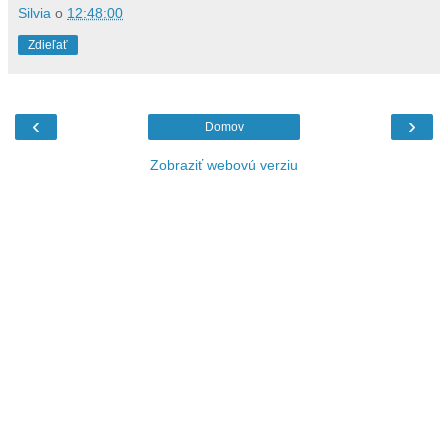
Silvia
o
12:48:00
Zdieľať
‹
›
Domov
Zobraziť webovú verziu