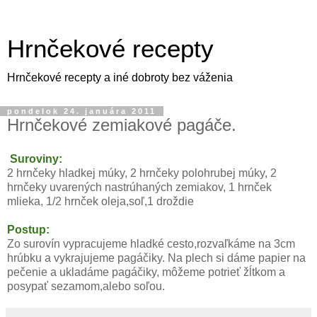
Hrnčekové recepty
Hrnčekové recepty a iné dobroty bez váženia
pondelok 24. januára 2011
Hrnčekové zemiakové pagáče.
Suroviny:
2 hrnčeky hladkej múky, 2 hrnčeky polohrubej múky, 2
hrnčeky uvarených nastrúhaných zemiakov, 1 hrnček
mlieka, 1/2 hrnček oleja,soľ,1 droždie
Postup:
Zo surovín vypracujeme hladké cesto,rozvaľkáme na 3cm
hrúbku a vykrajujeme pagáčiky. Na plech si dáme papier na
pečenie a ukladáme pagáčiky, môžeme potrieť žĺtkom a
posypať sezamom,alebo soľou.