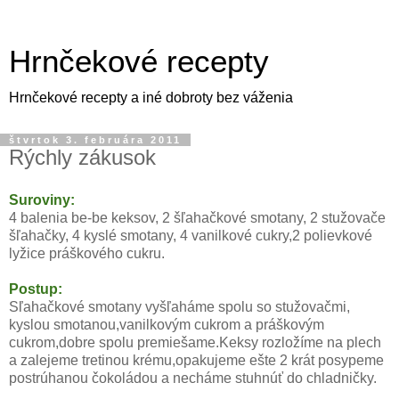
Hrnčekové recepty
Hrnčekové recepty a iné dobroty bez váženia
štvrtok 3. februára 2011
Rýchly zákusok
Suroviny:
4 balenia be-be keksov, 2 šľahačkové smotany, 2 stužovače
šľahačky, 4 kyslé smotany, 4 vanilkové cukry,2 polievkové
lyžice práškového cukru.
Postup:
Sľahačkové smotany vyšľaháme spolu so stužovačmi,
kyslou smotanou,vanilkovým cukrom a práškovým
cukrom,dobre spolu premiešame.Keksy rozložíme na plech
a zalejeme tretinou krému,opakujeme ešte 2 krát posypeme
postrúhanou čokoládou a necháme stuhnúť do chladničky.