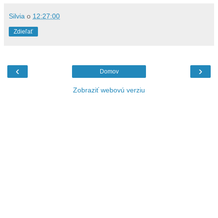
Silvia
o
12:27:00
Zdieľať
‹
›
Domov
Zobraziť webovú verziu